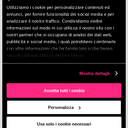
accogliendo curiosi ed entusiasti,
Utilizziamo i cookie per personalizzare contenuti ed
smaniosi di sfidarsi all’ultimo decimo
annunci, per fornire funzionalità dei social media e per
analizzare il nostro traffico. Condividiamo inoltre
di secondo.
informazioni sul modo in cui utilizza il nostro sito con i
In due giorni, più di 400 persone
nostri partner che si occupano di analisi dei dati web,
hanno girato ad Imola sul nostro
pubblicità e social media, i quali potrebbero combinarle
simulatore, ma la nostra più grande
con altre informazioni che ha fornito loro o che hanno
raccolto dal suo utilizzo dei loro servizi.
soddisfazione è stata nel vedere il
cambio di prospettiva pressoché
immediato di chiunque si sedesse alla
Mostra dettagli
guida. Già dalle primissime curve,
ogni pilota imparava ad affidarsi al
Accetta tutti i cookie
dato migliorando notevolmente giro
dopo giro.
Personalizza
Una piccola proof-of-concept valsa
più di mille noiosissimi spiegoni:
Usa solo i cookie necessari
qualsiasi sia l’azienda, i progetti data-