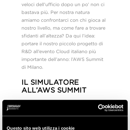
veloci dell’ufficio dopo un po’ non ci
bastava più. Per nostra natura
amiamo confrontarci con chi gioca al
nostro livello, ma come fare a trovare
sfidanti all’altezza? Da qui l’idea:
portare il nostro piccolo progetto di
R&D all’evento Cloud italiano più
importante dell’anno: l’AWS Summit
di Milano.
IL SIMULATORE
ALL’AWS SUMMIT
Soli due mesi più tardi, ci trovavamo
all’evento letteralmente presi
d’assalto. Non avevamo ancora finito
Questo sito web utilizza i cookie
di setuppare il tutto, che già stavamo